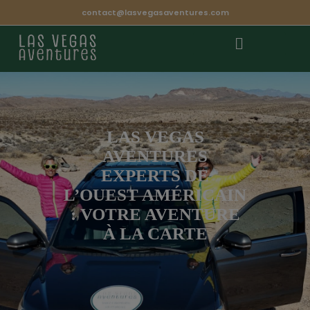
contact@lasvegasaventures.com
LAS VEGAS
AVENTURES
EXPERTS DE
L’OUEST AMÉRICAIN
: VOTRE AVENTURE
À LA CARTE