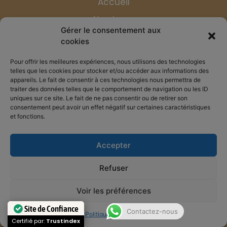
Accueil
Nos tours
Gérer le consentement aux
L'Equipe de Las Vegas Aventures
cookies
Blog
Pour offrir les meilleures expériences, nous utilisons des technologies
telles que les cookies pour stocker et/ou accéder aux informations des
Contact
appareils. Le fait de consentir à ces technologies nous permettra de
Foire aux questions
traiter des données telles que le comportement de navigation ou les ID
uniques sur ce site. Le fait de ne pas consentir ou de retirer son
consentement peut avoir un effet négatif sur certaines caractéristiques
Conditions générales de vente
et fonctions.
Mentions légales
Accepter
Refuser
Voir les préférences
Site de Confiance
Copyright © 2026 Las Vegas Aventures. Tous
Contactez-nous
Politique de cookies
Certifié par:
Trustindex
Nevada ground transportation provided by NTA licensed carriers: Kaptyn