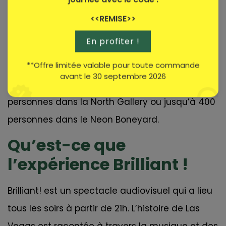
Vous pouvez le faire au Neon Museum. Ce ne
<<REMISE>>
sera pas aussi spontané que de se marier avec
Elvis car vous devez réserver à l’avance, les
En profiter !
places sont limitées.
**Offre limitée valable pour toute commande
avant le 30 septembre 2026
Vous pouvez organiser une réception pour 50
personnes dans la North Gallery ou jusqu’à 400
personnes dans le Neon Boneyard.
Qu’est-ce que
l’expérience Brilliant !
Brilliant! est un spectacle audiovisuel qui a lieu
tous les soirs à partir de 21h. L’histoire de Las