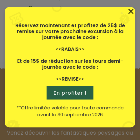
Canyonlands
Bryce Canyon
Réservez maintenant et profitez de 25$ de
Barrage Hoover
remise sur votre prochaine excursion à la
journée avec le code :
Arches
<<RABAIS>>
Antelope Canyon
Et de 15$ de réduction sur les tours demi-
journée avec le code :
<<REMISE>>
En profiter !
**Offre limitée valable pour toute commande
avant le 30 septembre 2026
Venez découvrir les fantastiques paysages du