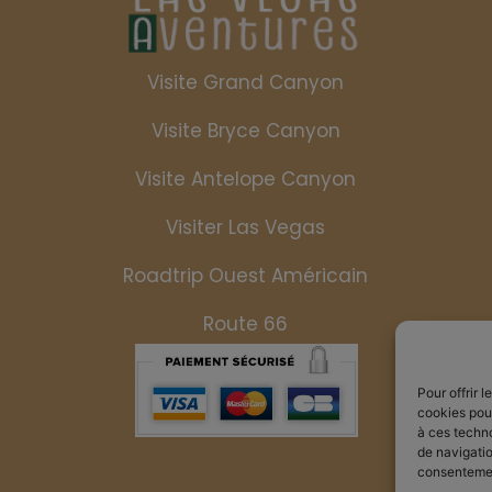
Visite Grand Canyon
Visite Bryce Canyon
Visite Antelope Canyon
Visiter Las Vegas
Roadtrip Ouest Américain
Route 66
Pour offrir 
cookies pour
à ces techn
de navigatio
consentement