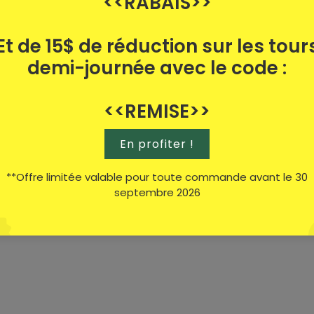
<<RABAIS>>
Et de 15$ de réduction sur les tour
demi-journée avec le code :
<<REMISE>>
En profiter !
**Offre limitée valable pour toute commande avant le 30
septembre 2026