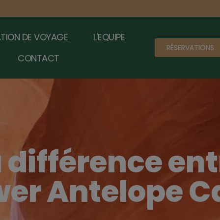
TION DE VOYAGE
L'EQUIPE
RÉSERVATIONS
CONTACT
a différence e
wer Antelope C