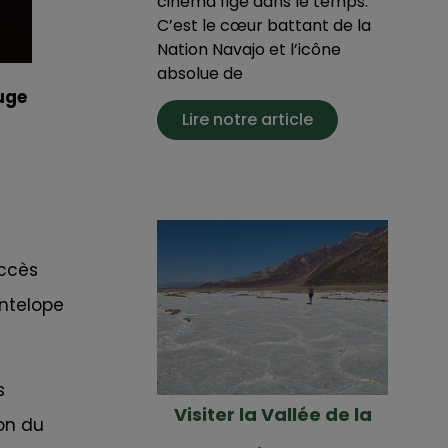
cinéma figé dans le temps.
C’est le cœur battant de la
Nation Navajo et l’icône
absolue de
uge
Lire notre article
accès
Antelope
s
Visiter la Vallée de la
ion du