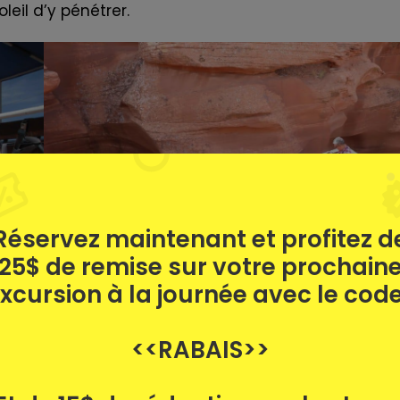
eil d’y pénétrer.
Réservez maintenant et profitez d
25$ de remise sur votre prochain
xcursion à la journée avec le code
<<RABAIS>>
ne série d’escaliers dans le canyon sinueux et étroit
 endroits, mais la plupart d’entre vous le parcourent