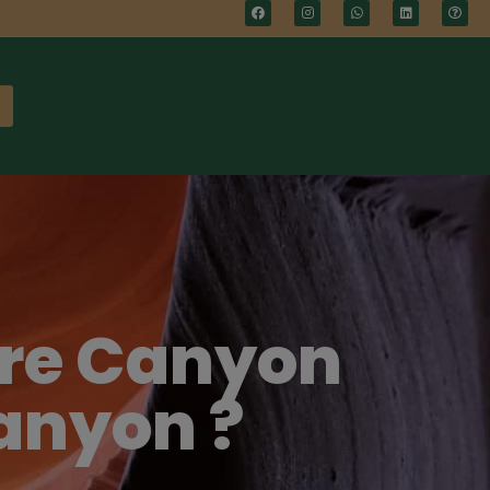
ntre Canyon
anyon ?