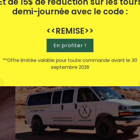
Et de 15$ de réduction sur les tour
demi-journée avec le code :
 ?
<<REMISE>>
es sentiers battus »
. Il est plus éloigné de la zone pr
En profiter !
u dessus du canyon.
**Offre limitée valable pour toute commande avant le 30
septembre 2026