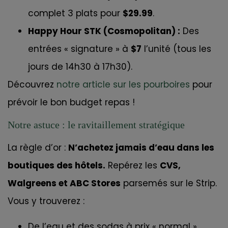
complet 3 plats pour
$29.99
.
Happy Hour STK (Cosmopolitan) :
Des
entrées « signature » à
$7
l’unité (tous les
jours de 14h30 à 17h30).
Découvrez
notre article sur les pourboires
pour
prévoir le bon budget repas !
Notre astuce : le ravitaillement stratégique
La règle d’or :
N’achetez jamais d’eau dans les
boutiques des hôtels.
Repérez les
CVS,
Walgreens et ABC Stores
parsemés sur le Strip.
Vous y trouverez :
De l’eau et des sodas à prix « normal ».