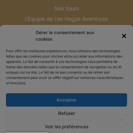
Nos tours
L'Equipe de Las Vegas Aventures
Blog
Gérer le consentement aux
Contact
cookies
Foire aux questions
Pour offrir les meilleures expériences, nous utilisons des technologies
telles que les cookies pour stocker et/ou accéder aux informations des
appareils. Le fait de consentir à ces technologies nous permettra de
Conditions générales de vente
traiter des données telles que le comportement de navigation ou les ID
uniques sur ce site. Le fait de ne pas consentir ou de retirer son
Mentions légales
consentement peut avoir un effet négatif sur certaines caractéristiques
et fonctions.
Accepter
Refuser
Copyright © 2026 Las Vegas Aventures. Tous
Voir les préférences
droits réservés I Crédits
Damien Normand
Nevada ground transportation provided by NTA licensed carriers: Kaptyn