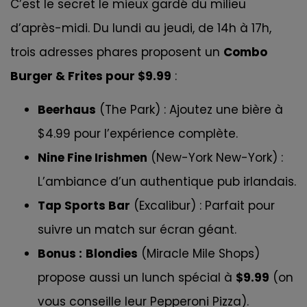
C’est le secret le mieux gardé du milieu
d’après-midi. Du lundi au jeudi, de 14h à 17h,
trois adresses phares proposent un
Combo
Burger & Frites pour $9.99
:
Beerhaus
(The Park) : Ajoutez une bière à
$4.99 pour l’expérience complète.
Nine Fine Irishmen
(New-York New-York) :
L’ambiance d’un authentique pub irlandais.
Tap Sports Bar
(Excalibur) : Parfait pour
suivre un match sur écran géant.
Bonus :
Blondies
(Miracle Mile Shops)
propose aussi un lunch spécial à
$9.99
(on
vous conseille leur Pepperoni Pizza).